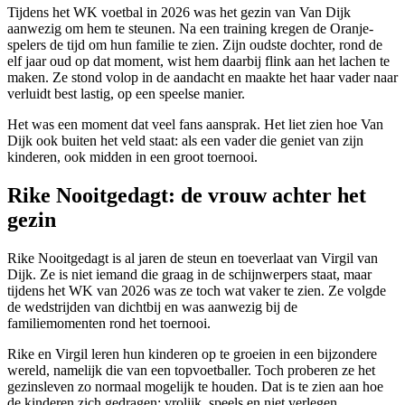
Tijdens het WK voetbal in 2026 was het gezin van Van Dijk
aanwezig om hem te steunen. Na een training kregen de Oranje-
spelers de tijd om hun familie te zien. Zijn oudste dochter, rond de
elf jaar oud op dat moment, wist hem daarbij flink aan het lachen te
maken. Ze stond volop in de aandacht en maakte het haar vader naar
verluidt best lastig, op een speelse manier.
Het was een moment dat veel fans aansprak. Het liet zien hoe Van
Dijk ook buiten het veld staat: als een vader die geniet van zijn
kinderen, ook midden in een groot toernooi.
Rike Nooitgedagt: de vrouw achter het
gezin
Rike Nooitgedagt is al jaren de steun en toeverlaat van Virgil van
Dijk. Ze is niet iemand die graag in de schijnwerpers staat, maar
tijdens het WK van 2026 was ze toch wat vaker te zien. Ze volgde
de wedstrijden van dichtbij en was aanwezig bij de
familiemomenten rond het toernooi.
Rike en Virgil leren hun kinderen op te groeien in een bijzondere
wereld, namelijk die van een topvoetballer. Toch proberen ze het
gezinsleven zo normaal mogelijk te houden. Dat is te zien aan hoe
de kinderen zich gedragen: vrolijk, speels en niet verlegen.