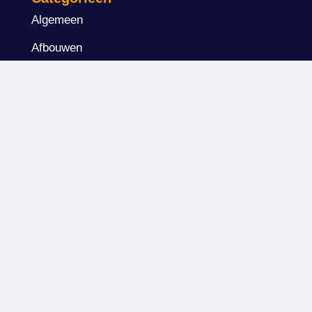
Algemeen
Afbouwen
Isoleren
Ondernemen
Renoveren
Veiligheid
Wetgeving & vergunningen
Laatste nieuws