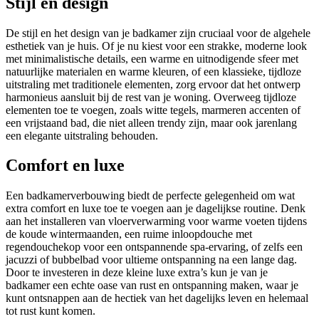
Stijl en design
De stijl en het design van je badkamer zijn cruciaal voor de algehele
esthetiek van je huis. Of je nu kiest voor een strakke, moderne look
met minimalistische details, een warme en uitnodigende sfeer met
natuurlijke materialen en warme kleuren, of een klassieke, tijdloze
uitstraling met traditionele elementen, zorg ervoor dat het ontwerp
harmonieus aansluit bij de rest van je woning. Overweeg tijdloze
elementen toe te voegen, zoals witte tegels, marmeren accenten of
een vrijstaand bad, die niet alleen trendy zijn, maar ook jarenlang
een elegante uitstraling behouden.
Comfort en luxe
Een badkamerverbouwing biedt de perfecte gelegenheid om wat
extra comfort en luxe toe te voegen aan je dagelijkse routine. Denk
aan het installeren van vloerverwarming voor warme voeten tijdens
de koude wintermaanden, een ruime inloopdouche met
regendouchekop voor een ontspannende spa-ervaring, of zelfs een
jacuzzi of bubbelbad voor ultieme ontspanning na een lange dag.
Door te investeren in deze kleine luxe extra’s kun je van je
badkamer een echte oase van rust en ontspanning maken, waar je
kunt ontsnappen aan de hectiek van het dagelijks leven en helemaal
tot rust kunt komen.