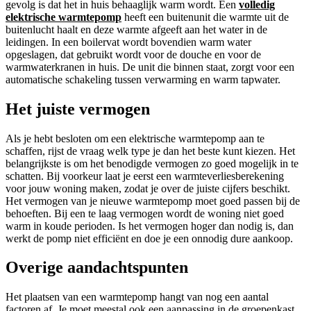
gevolg is dat het in huis behaaglijk warm wordt. Een
volledig
elektrische warmtepomp
heeft een buitenunit die warmte uit de
buitenlucht haalt en deze warmte afgeeft aan het water in de
leidingen. In een boilervat wordt bovendien warm water
opgeslagen, dat gebruikt wordt voor de douche en voor de
warmwaterkranen in huis. De unit die binnen staat, zorgt voor een
automatische schakeling tussen verwarming en warm tapwater.
Het juiste vermogen
Als je hebt besloten om een elektrische warmtepomp aan te
schaffen, rijst de vraag welk type je dan het beste kunt kiezen. Het
belangrijkste is om het benodigde vermogen zo goed mogelijk in te
schatten. Bij voorkeur laat je eerst een warmteverliesberekening
voor jouw woning maken, zodat je over de juiste cijfers beschikt.
Het vermogen van je nieuwe warmtepomp moet goed passen bij de
behoeften. Bij een te laag vermogen wordt de woning niet goed
warm in koude perioden. Is het vermogen hoger dan nodig is, dan
werkt de pomp niet efficiënt en doe je een onnodig dure aankoop.
Overige aandachtspunten
Het plaatsen van een warmtepomp hangt van nog een aantal
factoren af. Je moet meestal ook een aanpassing in de groepenkast