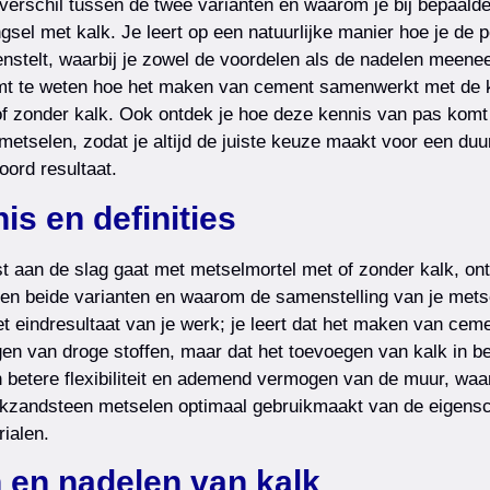
 verschil tussen de twee varianten en waarom je bij bepaalde
sel met kalk. Je leert op een natuurlijke manier hoe je de p
stelt, waarbij je zowel de voordelen als de nadelen meenee
mt te weten hoe het maken van cement samenwerkt met de 
f zonder kalk. Ook ontdek je hoe deze kennis van pas komt 
metselen, zodat je altijd de juiste keuze maakt voor een du
oord resultaat.
is en definities
rst aan de slag gaat met metselmortel met of zonder kalk, ont
ssen beide varianten en waarom de samenstelling van je mets
t eindresultaat van je werk; je leert dat het maken van ceme
en van droge stoffen, maar dat het toevoegen van kalk in be
n betere flexibiliteit en ademend vermogen van de muur, waar
alkzandsteen metselen optimaal gebruikmaakt van de eigens
rialen.
 en nadelen van kalk