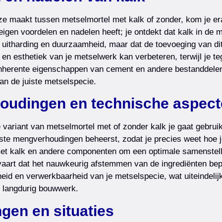
ze maakt tussen metselmortel met kalk of zonder, kom je er
eigen voordelen en nadelen heeft; je ontdekt dat kalk in de mo
e uitharding en duurzaamheid, maar dat de toevoeging van dit
n esthetiek van je metselwerk kan verbeteren, terwijl je teg
 inherente eigenschappen van cement en andere bestanddelen 
an de juiste metselspecie.
oudingen en technische aspect
ke variant van metselmortel met of zonder kalk je gaat gebrui
uiste mengverhoudingen beheerst, zodat je precies weet hoe
et kalk en andere componenten om een optimale samenstelli
ervaart dat het nauwkeurig afstemmen van de ingrediënten bep
eid en verwerkbaarheid van je metselspecie, wat uiteindelij
n langdurig bouwwerk.
gen en situaties