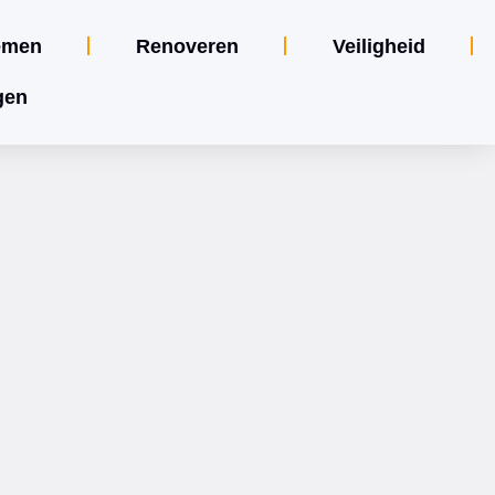
emen
Renoveren
Veiligheid
gen