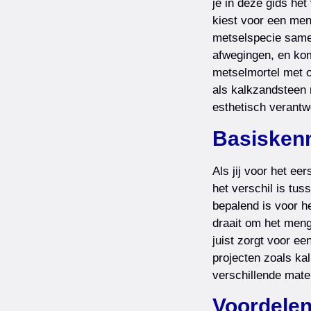
je in deze gids het
kiest voor een meng
metselspecie samen
afwegingen, en ko
metselmortel met o
als kalkzandsteen 
esthetisch verantw
Basiskenn
Als jij voor het ee
het verschil is tu
bepalend is voor he
draait om het meng
juist zorgt voor ee
projecten zoals k
verschillende mate
Voordelen