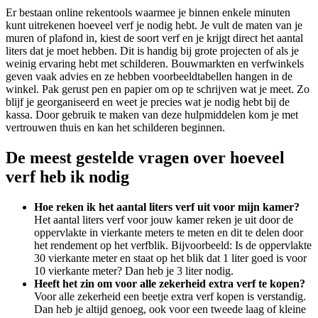
Er bestaan online rekentools waarmee je binnen enkele minuten
kunt uitrekenen hoeveel verf je nodig hebt. Je vult de maten van je
muren of plafond in, kiest de soort verf en je krijgt direct het aantal
liters dat je moet hebben. Dit is handig bij grote projecten of als je
weinig ervaring hebt met schilderen. Bouwmarkten en verfwinkels
geven vaak advies en ze hebben voorbeeldtabellen hangen in de
winkel. Pak gerust pen en papier om op te schrijven wat je meet. Zo
blijf je georganiseerd en weet je precies wat je nodig hebt bij de
kassa. Door gebruik te maken van deze hulpmiddelen kom je met
vertrouwen thuis en kan het schilderen beginnen.
De meest gestelde vragen over hoeveel
verf heb ik nodig
Hoe reken ik het aantal liters verf uit voor mijn kamer?
Het aantal liters verf voor jouw kamer reken je uit door de
oppervlakte in vierkante meters te meten en dit te delen door
het rendement op het verfblik. Bijvoorbeeld: Is de oppervlakte
30 vierkante meter en staat op het blik dat 1 liter goed is voor
10 vierkante meter? Dan heb je 3 liter nodig.
Heeft het zin om voor alle zekerheid extra verf te kopen?
Voor alle zekerheid een beetje extra verf kopen is verstandig.
Dan heb je altijd genoeg, ook voor een tweede laag of kleine