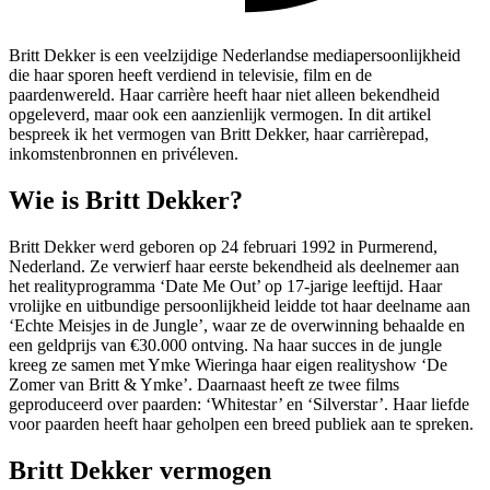
Britt Dekker is een veelzijdige Nederlandse mediapersoonlijkheid
die haar sporen heeft verdiend in televisie, film en de
paardenwereld. Haar carrière heeft haar niet alleen bekendheid
opgeleverd, maar ook een aanzienlijk vermogen. In dit artikel
bespreek ik het vermogen van Britt Dekker, haar carrièrepad,
inkomstenbronnen en privéleven.
Wie is Britt Dekker?
Britt Dekker werd geboren op 24 februari 1992 in Purmerend,
Nederland. Ze verwierf haar eerste bekendheid als deelnemer aan
het realityprogramma ‘Date Me Out’ op 17-jarige leeftijd. Haar
vrolijke en uitbundige persoonlijkheid leidde tot haar deelname aan
‘Echte Meisjes in de Jungle’, waar ze de overwinning behaalde en
een geldprijs van €30.000 ontving. Na haar succes in de jungle
kreeg ze samen met Ymke Wieringa haar eigen realityshow ‘De
Zomer van Britt & Ymke’. Daarnaast heeft ze twee films
geproduceerd over paarden: ‘Whitestar’ en ‘Silverstar’. Haar liefde
voor paarden heeft haar geholpen een breed publiek aan te spreken.
Britt Dekker vermogen