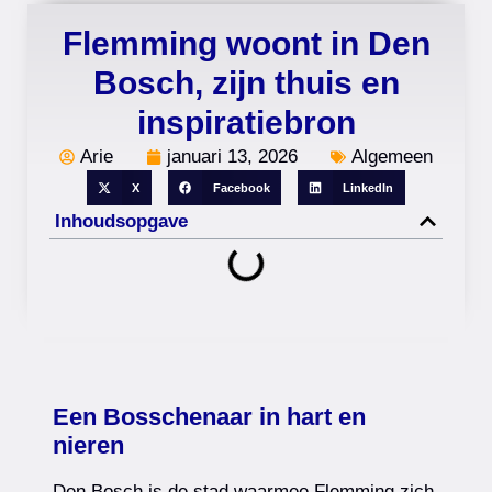
Flemming woont in Den
Bosch, zijn thuis en
inspiratiebron
Arie
januari 13, 2026
Algemeen
X
Facebook
LinkedIn
Inhoudsopgave
Een Bosschenaar in hart en
nieren
Den Bosch is de stad waarmee Flemming zich