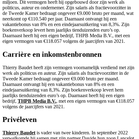
miljoen. Dit vermogen heeft hij opgebouwd door zijn werk als
politicus, auteur en ondernemer. Zijn salaris als fractievoorzitter in
de Tweede Kamer bedraagt ongeveer €9.000 bruto per maand, wat
neerkomt op €110.540 per jaar. Daarnaast ontvangt hij een
vakantiebonus van 8% en een eindejaarsuitkering van 8,3%. Zijn
boekenverkoop levert hem jaarlijks tienduizenden euro’s op.
Daarnaast heeft hij een eigen bedrijf, THPB Media B.V., met een
eigen vermogen van €118.057 volgens de jaarcijfers van 2021.
Carrière en inkomstenbronnen
Thierry Baudet heeft zijn vermogen voornamelijk verdiend met zijn
werk als politicus en auteur. Zijn salaris als fractievoorzitter in de
Tweede Kamer bedraagt ongeveer €9.000 bruto per maand.
Daarnaast ontvangt hij een vakantiebonus van 8% en een
eindejaarsuitkering van 8,3%. Zijn boekenverkoop levert hem
jaarlijks tienduizenden euro’s op. Daarnaast heeft hij een eigen
bedrijf,
THPB Media B.V.
, met een eigen vermogen van €118.057
volgens de jaarcijfers van 2021.
Privéleven
Thierry Baudet
is vader van twee kinderen. In september 2022
verwelkomde hij samen met zijn partner Davide hun zoon Lancelot.