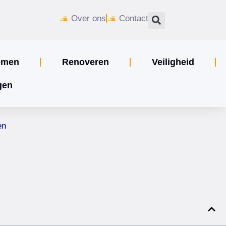
Over ons
Contact
emen
Renoveren
Veiligheid
gen
en