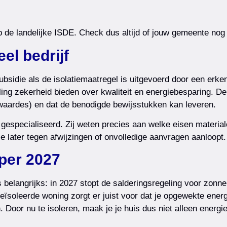
e landelijke ISDE. Check dus altijd of jouw gemeente nog e
el bedrijf
sidie als de isolatiemaatregel is uitgevoerd door een erkend 
geling zekerheid bieden over kwaliteit en energiebesparing
d-waardes) en dat de benodigde bewijsstukken kan leveren.
 gespecialiseerd. Zij weten precies aan welke eisen materia
 later tegen afwijzingen of onvolledige aanvragen aanloopt.
 per 2027
ers belangrijks: in 2027 stopt de salderingsregeling voor zon
 geïsoleerde woning zorgt er juist voor dat je opgewekte ener
oor nu te isoleren, maak je je huis dus niet alleen energiez