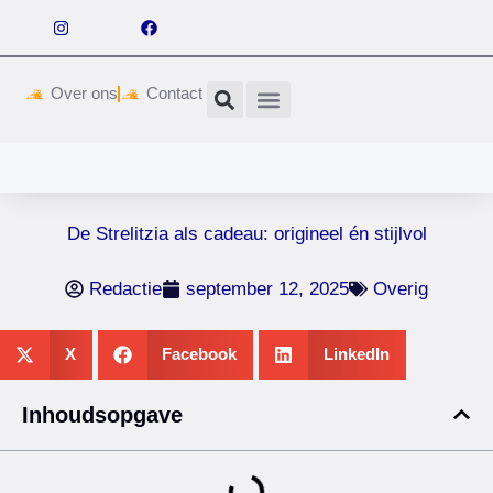
Over ons
Contact
Wetgeving & vergunningen
De Strelitzia als cadeau: origineel én stijlvol
Redactie
september 12, 2025
Overig
X
Facebook
LinkedIn
Inhoudsopgave