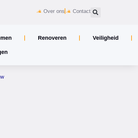
Over ons
Contact
emen
Renoveren
Veiligheid
gen
uw