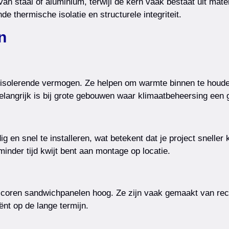
n staal of aluminium, terwijl de kern vaak bestaat uit mat
e thermische isolatie en structurele integriteit.
n
isolerende vermogen. Ze helpen om warmte binnen te houden 
elangrijk is bij grote gebouwen waar klimaatbeheersing een g
 en snel te installeren, wat betekent dat je project sneller 
nder tijd kwijt bent aan montage op locatie.
 scoren sandwichpanelen hoog. Ze zijn vaak gemaakt van rec
ënt op de lange termijn.