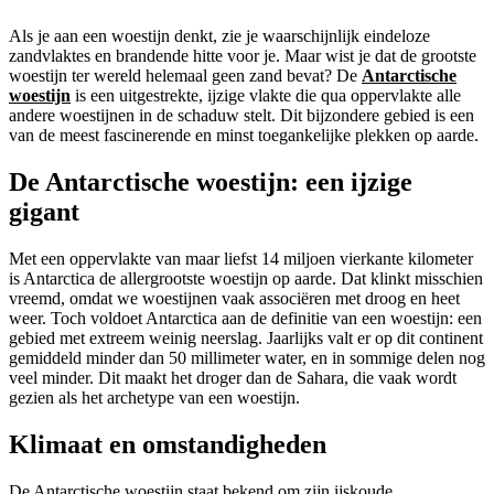
Als je aan een woestijn denkt, zie je waarschijnlijk eindeloze
zandvlaktes en brandende hitte voor je. Maar wist je dat de grootste
woestijn ter wereld helemaal geen zand bevat? De
Antarctische
woestijn
is een uitgestrekte, ijzige vlakte die qua oppervlakte alle
andere woestijnen in de schaduw stelt. Dit bijzondere gebied is een
van de meest fascinerende en minst toegankelijke plekken op aarde.
De Antarctische woestijn: een ijzige
gigant
Met een oppervlakte van maar liefst 14 miljoen vierkante kilometer
is Antarctica de allergrootste woestijn op aarde. Dat klinkt misschien
vreemd, omdat we woestijnen vaak associëren met droog en heet
weer. Toch voldoet Antarctica aan de definitie van een woestijn: een
gebied met extreem weinig neerslag. Jaarlijks valt er op dit continent
gemiddeld minder dan 50 millimeter water, en in sommige delen nog
veel minder. Dit maakt het droger dan de Sahara, die vaak wordt
gezien als het archetype van een woestijn.
Klimaat en omstandigheden
De Antarctische woestijn staat bekend om zijn ijskoude