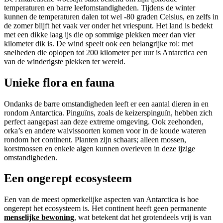
temperaturen en barre leefomstandigheden. Tijdens de winter
kunnen de temperaturen dalen tot wel -80 graden Celsius, en zelfs in
de zomer blijft het vaak ver onder het vriespunt. Het land is bedekt
met een dikke laag ijs die op sommige plekken meer dan vier
kilometer dik is. De wind speelt ook een belangrijke rol: met
snelheden die oplopen tot 200 kilometer per uur is Antarctica een
van de winderigste plekken ter wereld.
Unieke flora en fauna
Ondanks de barre omstandigheden leeft er een aantal dieren in en
rondom Antarctica. Pinguïns, zoals de keizerspinguïn, hebben zich
perfect aangepast aan deze extreme omgeving. Ook zeehonden,
orka’s en andere walvissoorten komen voor in de koude wateren
rondom het continent. Planten zijn schaars; alleen mossen,
korstmossen en enkele algen kunnen overleven in deze ijzige
omstandigheden.
Een ongerept ecosysteem
Een van de meest opmerkelijke aspecten van Antarctica is hoe
ongerept het ecosysteem is. Het continent heeft geen permanente
menselijke bewoning
, wat betekent dat het grotendeels vrij is van